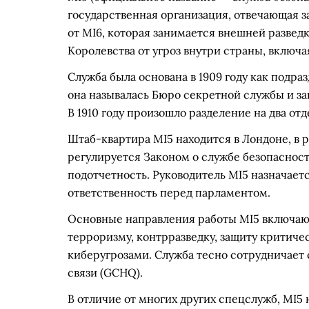
государственная организация, отвечающая з
от MI6, которая занимается внешней развед
Королевства от угроз внутри страны, включ
Служба была основана в 1909 году как подр
она называлась Бюро секретной службы и за
В 1910 году произошло разделение на два отд
Штаб-квартира MI5 находится в Лондоне, в 
регулируется Законом о службе безопасност
подотчетность. Руководитель MI5 назначает
ответственность перед парламентом.
Основные направления работы MI5 включаю
терроризму, контрразведку, защиту критиче
киберугрозами. Служба тесно сотрудничает
связи (GCHQ).
В отличие от многих других спецслужб, MI5