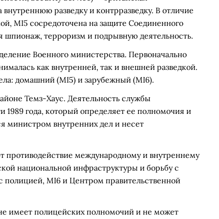
а внутреннюю разведку и контрразведку. В отличие
кой, MI5 сосредоточена на защите Соединенного
ая шпионаж, терроризм и подрывную деятельность.
азделение Военного министерства. Первоначально
нималась как внутренней, так и внешней разведкой.
ела: домашний (MI5) и зарубежный (MI6).
районе Темз-Хаус. Деятельность службы
и 1989 года, который определяет ее полномочия и
ся министром внутренних дел и несет
т противодействие международному и внутреннему
ской национальной инфраструктуры и борьбу с
 с полицией, MI6 и Центром правительственной
 не имеет полицейских полномочий и не может