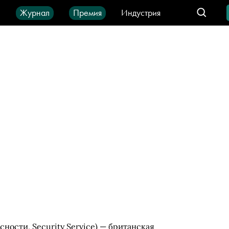
ы
Журнал
Премия
Индустрия
део
Город
IT-продукты
ности, Security Service) — британская