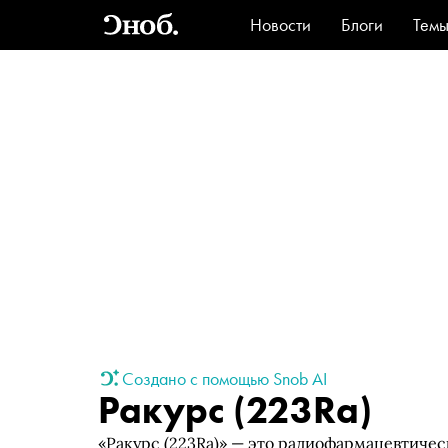
Новости
Блоги
Тем
Стиль
Ви
Создано с помощью Snob AI
Ракурс (223Ra)
«Ракурс (223Ra)» — это радиофармацевтиче