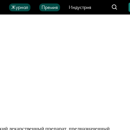
ы
Журнал
Премия
Индустрия
део
Город
IT-продукты
ский лекарственный препарат, предназначенный