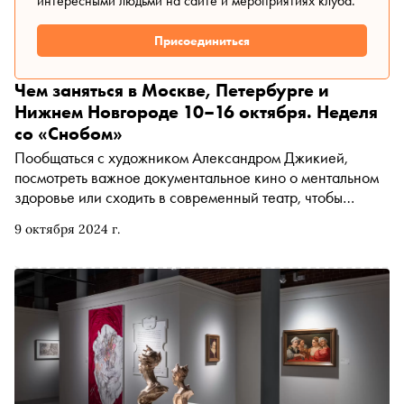
интересными людьми на сайте и мероприятиях клуба.
публики и вере в российское искусство
Присоединиться
Чем заняться в Москве, Петербурге и
Нижнем Новгороде 10–16 октября. Неделя
со «Снобом»
Пообщаться с художником Александром Джикией,
посмотреть важное документальное кино о ментальном
здоровье или сходить в современный театр, чтобы
послушать сибирский шансон. «Сноб» рассказывает,
9 октября 2024 г.
чем заняться и куда сходить на ближайшей неделе