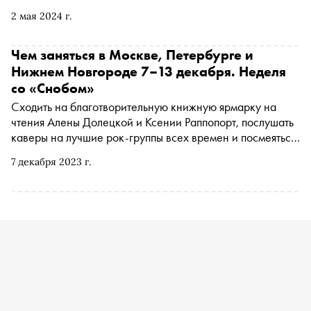
чем заняться и куда сходить на ближайшей неделе
2 мая 2024 г.
Чем заняться в Москве, Петербурге и
Нижнем Новгороде 7–13 декабря. Неделя
со «Снобом»
Сходить на благотворительную книжную ярмарку на
чтения Алены Долецкой и Ксении Раппопорт, послушать
каверы на лучшие рок-группы всех времен и посмеяться
на стендап-концерте. «Сноб» рассказывает, чем
7 декабря 2023 г.
заняться и куда сходить на ближайшей неделе