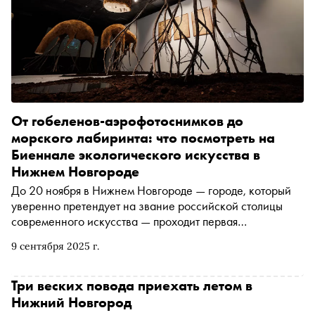
От гобеленов-аэрофотоснимков до
морского лабиринта: что посмотреть на
Биеннале экологического искусства в
Нижнем Новгороде
До 20 ноября в Нижнем Новгороде — городе, который
уверенно претендует на звание российской столицы
современного искусства — проходит первая
международная Биеннале , посвященная искусству
9 сентября 2025 г.
экологическому. Событие уникальное не только для
страны, но и в целом для мира: многожанровый и
междисциплинарный проект, полностью посвященный
Три веских повода приехать летом в
осмыслению взаимоотношений человека и природы,
Нижний Новгород
собирает 100 художников из 35 стран, их работы