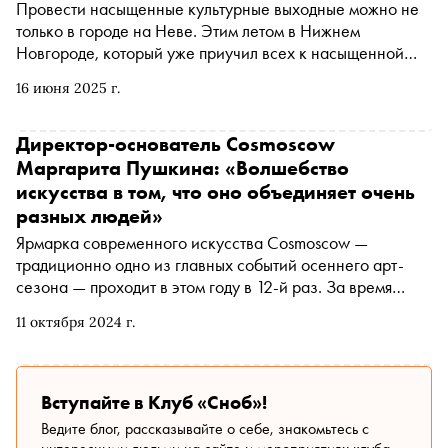
Провести насыщенные культурные выходные можно не
охватывают самые разные медиумы, а площадки
только в городе на Неве. Этим летом в Нижнем
Биеннале рассредоточены по всему городу и занимают
Новгороде, который уже приучил всех к насыщенной
исторические локации. «Сноб» составил краткий гид с
культурной программе, пройдет несколько масштабных
10 знаковыми объектами, который заодно станет
16 июня 2025 г.
музыкальных и арт-фестивалей. Программа впечатлит
отличным прогулочным маршрутом по Нижнему
даже искушенных жителей столицы
Директор-основатель Cosmoscow
Маргарита Пушкина: «Волшебство
искусства в том, что оно объединяет очень
разных людей»
Ярмарка современного искусства Cosmoscow —
традиционно одно из главных событий осеннего арт-
сезона — проходит в этом году в 12-й раз. За время
своего существования проект стал важной точкой
11 октября 2024 г.
притяжения для всех ключевых игроков арт-рынка,
карьерным трамплином для нескольких поколений
художников и местом силы для коллекционеров. «Сноб»
поговорил с директором-основателем Cosmoscow
Вступайте в Клуб «Сноб»!
Маргаритой Пушкиной о поисках уникального в
Ведите блог, рассказывайте о себе, знакомьтесь с
ситуации перепроизводства смыслов, трансформациях