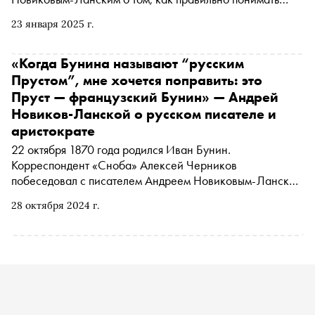
русский космизм, где отечественные философы
23 января 2025 г.
собирались воскрешать предков, может ли Илон Маск
подружить капитализм и мечту о звездах, зачем нам
учиться жить без тела в форме лучистой энергии и
«Когда Бунина называют “русским
почему освоение космоса должно стать новой
Прустом”, мне хочется поправить: это
национальной идеей в России
Пруст — французский Бунин» — Андрей
Новиков-Ланской о русском писателе и
аристократе
22 октября 1870 года родился Иван Бунин.
Корреспондент «Сноба» Алексей Черников
побеседовал с писателем Андреем Новиковым-Ланским
о том, почему Бунин токсично вел себя с
28 октября 2024 г.
современниками, кому принадлежит культура, в чем
состоит миссия настоящего художника, почему сегодня в
культуре не происходит ничего великого, возможно ли
возрождение аристократии, как в российскую политику
просочилось магическое сознание, стоит ли ждать
нового Средневековья и почему олигархи любят дружить
с богемой