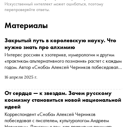
Искусственный интеллект может ошибаться, поэтому
перепроверяйте ответы.
Материалы
Закрытый путь в королевскую науку. Что
нужно знать про алхимию
Интерес россиян к эзотерике, нумерологии и другим
«практикам альтернативного познания» растет с каждым
годом. Автор «Сноба» Алексей Черников побеседовал с
поэтом, культурологом Андреем Новиковым-Ланским о
16 апреля 2025 г.
том, что из себя представляет алхимия, почему алхимики
— не шарлатаны, что у нее общего с поэзией и
психоанализом, с чего начать практиковаться в
От сердца — к звездам. Зачем русскому
королевской науке и не грешно ли это
космизму становиться новой национальной
идеей
Корреспондент «Сноба» Алексей Черников
побеседовал с писателем, культурологом Андреем
Новиковым-Ланским о том, как правильно понимать