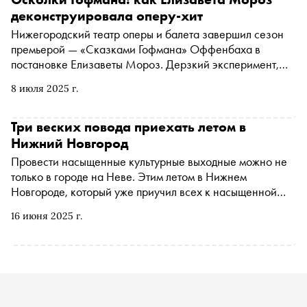
деконструировала оперу-хит
Нижегородский театр оперы и балета завершил сезон
премьерой — «Сказками Гофмана» Оффенбаха в
постановке Елизаветы Мороз. Дерзкий эксперимент,
звездные солисты — и неоднозначный результат,
8 июля 2025 г.
который показывает, как легко на современной сцене
можно заблудиться в постмодернистских лабиринтах, и
даже яркая концепция не поможет найти из них выход
Три веских повода приехать летом в
Нижний Новгород
Провести насыщенные культурные выходные можно не
только в городе на Неве. Этим летом в Нижнем
Новгороде, который уже приучил всех к насыщенной
культурной программе, пройдет несколько масштабных
16 июня 2025 г.
музыкальных и арт-фестивалей. Программа впечатлит
даже искушенных жителей столицы