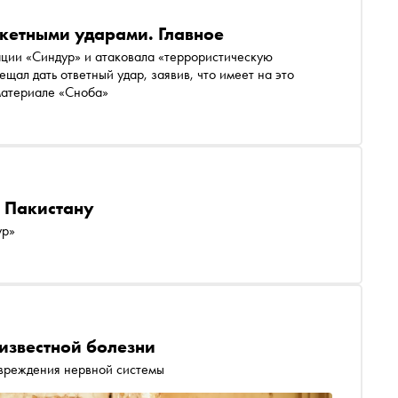
кетными ударами. Главное
ации «Синдур» и атаковала «террористическую
щал дать ответный удар, заявив, что имеет на это
материале «Сноба»
о Пакистану
ур»
еизвестной болезни
овреждения нервной системы