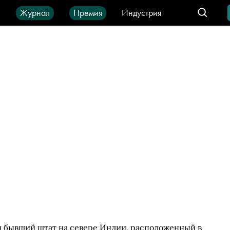
ы
Журнал
Премия
Индустрия
део
Город
IT-продукты
 бывший штат на севере Индии, расположенный в