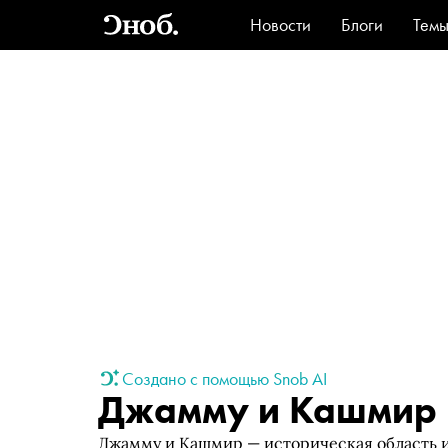
Новости
Блоги
Тем
Стиль
Ви
Создано с помощью Snob AI
Джамму и Кашмир
Джамму и Кашмир — историческая область и