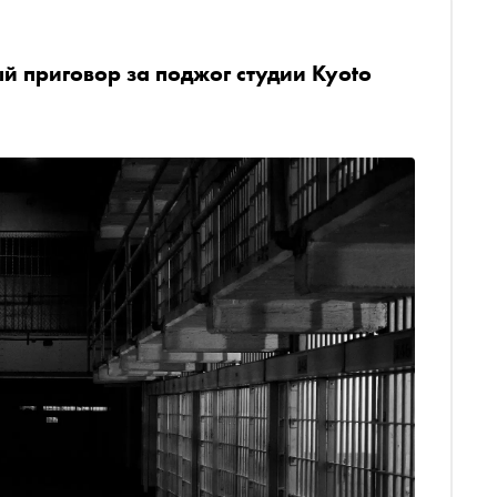
й приговор за поджог студии Kyoto