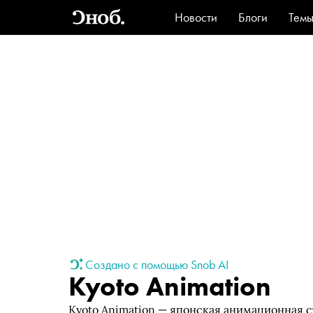
Новости
Блоги
Тем
Стиль
Ви
Создано с помощью Snob AI
Kyoto Animation
Kyoto Animation — японская анимационная ст