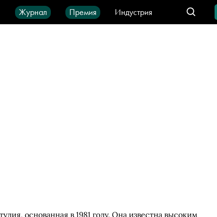
ы
Журнал
Премия
Индустрия
део
Город
IT-продукты
удия, основанная в 1981 году. Она известна высоким