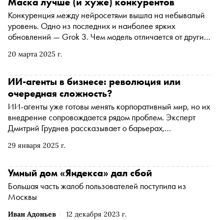
Маска лучше (и хуже) конкурентов
Конкуренция между нейросетями вышла на небывалый
уровень. Одно из последних и наиболее ярких
обновлений — Grok 3. Чем модель отличается от других,
каковы ее преимущества и ограничения и как изменится
20 марта 2025 г.
ИИ в ближайшие годы, рассказывает AI-евангелист и
разработчик команды AI/ML в «Битрикс24» Сергей
Нотевский
ИИ-агенты в бизнесе: революция или
очередная сложность?
ИИ-агенты уже готовы менять корпоративный мир, но их
внедрение сопровождается рядом проблем. Эксперт
Дмитрий Груднев рассказывает о барьерах,
возможностях агентов и о том, как технологии могут
29 января 2025 г.
трансформировать бизнес
Умный дом «Яндекса» дал сбой
Большая часть жалоб пользователей поступила из
Москвы
Иван Адоньев
12 декабря 2023 г.