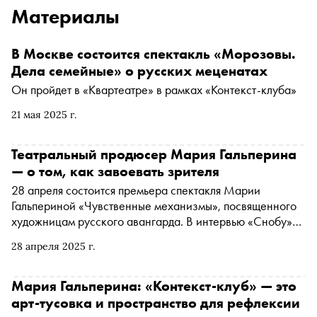
Материалы
В Москве состоится спектакль «Морозовы.
Дела семейные» о русских меценатах
Он пройдет в «Квартеатре» в рамках «Контекст-клуба»
21 мая 2025 г.
Театральный продюсер Мария Гальперина
— о том, как завоевать зрителя
28 апреля состоится премьера спектакля Марии
Гальпериной «Чувственные механизмы», посвященного
художницам русского авангарда. В интервью «Снобу»
режиссер и арт-директор фестиваля «Театральный
28 апреля 2025 г.
бульвар» рассказывает о независимых постановках,
роли продюсера в современном театре и том, зачем
нужны театральные фестивали
Мария Гальперина: «Контекст-клуб» — это
арт-тусовка и пространство для рефлексии