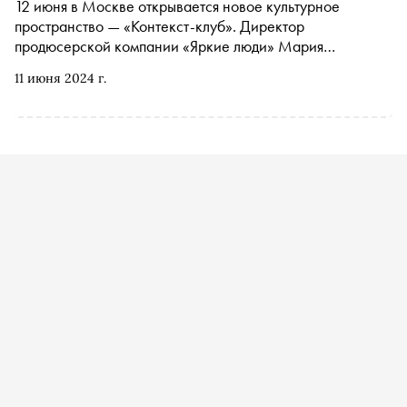
12 июня в Москве открывается новое культурное
пространство — «Контекст-клуб». Директор
продюсерской компании «Яркие люди» Мария
Гальперина рассказала «Снобу» о том, для чего создано
11 июня 2024 г.
это место, какие экспериментальные арт-практики в нем
будут проходить и о чем на них можно будет узнать