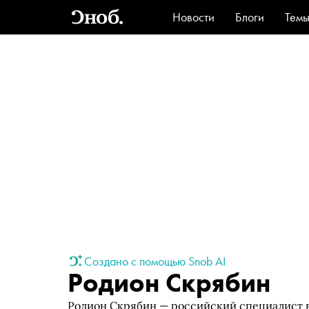
Новости
Блоги
Тем
Стиль
Ви
Создано с помощью Snob AI
Родион Скрябин
Родион Скрябин — российский специалист в