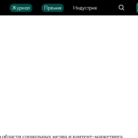
ы
Журнал
Премия
Индустрия
део
Город
IT-продукты
 области социальных медиа и контент-маркетинга,