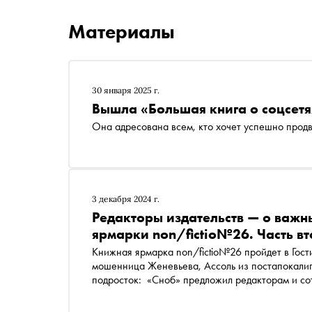
Материалы
30 января 2025 г.
Вышла «Большая книга о соцсет
Она адресована всем, кто хочет успешно продв
3 декабря 2024 г.
Редакторы издательств — о важ
ярмарки non/fictio№26. Часть в
Книжная ярмарка non/fictio№26 пройдет в Гост
мошенница Женевьева, Ассоль из постапокалип
подросток: «Сноб» предложил редакторам и сот
ключевых новинках, на которые стоит обратить