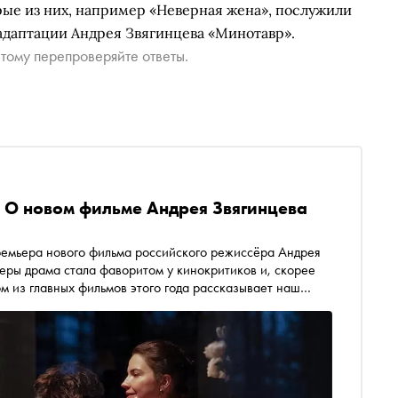
рые из них, например «Неверная жена», послужили
 адаптации Андрея Звягинцева «Минотавр».
тому перепроверяйте ответы.
. О новом фильме Андрея Звягинцева
премьера нового фильма российского режиссёра Андрея
еры драма стала фаворитом у кинокритиков и, скорее
ом из главных фильмов этого года рассказывает наш
ся в Каннах