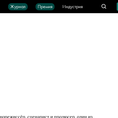
ы
Журнал
Премия
Индустрия
део
Город
IT-продукты
инорежиссёр, сценарист и продюсер, один из