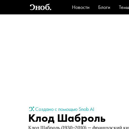
Новости
Блоги
Тем
Стиль
Ви
Создано с помощью Snob AI
Клод Шаброль
Клод Шаброль (1930–2010) — французский к