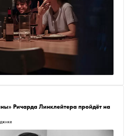
лны» Ричарда Линклейтера пройдёт на
нджике