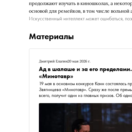
продолжают изучать в киношколах, а некото
основой для ремейков, в том числе вольной
Искусственный интеллект может ошибаться, поэ
Материалы
Дмитрий Елагин
20 мая 2026 г.
Ад в шалаше и за его пределами
«Минотавр»
19 мая в основном конкурсе Канн состоялась 
Звягинцева «Минотавр». Сразу же после премь
всего, получит один из главных призов. Об одн
автор Дмитрий Елагин, который сейчас находит