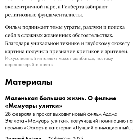
эксцентричной паре, а Гилберта забирают
религиозные фундаменталисты.
Фильм поднимает темы утраты, разлуки и поиска
себя в сложных жизненных обстоятельствах.
Благодаря уникальной технике и глубокому сюжету
картина получила признание критиков и зрителей.
Искусственный интеллект может ошибаться, поэтому
перепроверяйте ответы.
Материалы
Маленькая большая жизнь. О фильме
«Мемуары улитки»
28 февраля в прокат выходит новый фильм Адама
Эллиота «Мемуары улитки», получивший номинацию на
премию «Оскар» в категории «Лучший анимационный
полнометражный фильм». До номинации на «Оскар»
Дмитрий Елагин
28 февраля 2025 г.