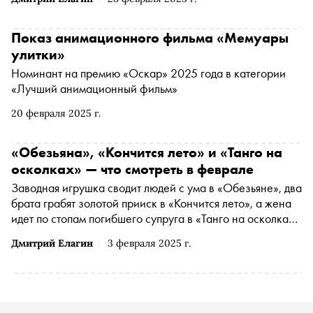
фильм также получил одну из главных наград самого
престижного фестиваля анимационного кино в Анси. О
том, чем так интересна трагичная история двух
Показ анимационного фильма «Мемуары
близнецов в «Мемуарах улитки» и чем это кино похоже
улитки»
на книгу «Маленькая жизнь», — в материале «Сноба»
Номинант на премию «Оскар» 2025 года в категории
«Лучший анимационный фильм»
20 февраля 2025 г.
«Обезьяна», «Кончится лето» и «Танго на
осколках» — что смотреть в феврале
Заводная игрушка сводит людей с ума в «Обезьяне», два
брата грабят золотой прииск в «Кончится лето», а жена
идет по стопам погибшего супруга в «Танго на осколках»
— «Сноб» выбрал интересные фильмы конца зимы
Дмитрий Елагин
3 февраля 2025 г.