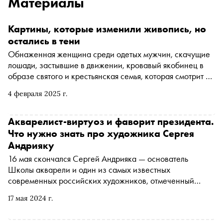
Материалы
Картины, которые изменили живопись, но
остались в тени
Обнаженная женщина среди одетых мужчин, скачущие
лошади, застывшие в движении, кровавый якобинец в
образе святого и крестьянская семья, которая смотрит на
корзину с картофелем, а на самом деле хоронит
4 февраля 2025 г.
ребенка. Ксения Альтенталлер, культуролог и
искусствовед, создатель Арт-пространства Casa Picassa
выбрала по просьбе «Сноба» четыре неочевидные
Акварелист-виртуоз и фаворит президента.
картины, которые повлияли на искусство
Что нужно знать про художника Сергея
Андрияку
16 мая скончался Сергей Андрияка — основатель
Школы акварели и один из самых известных
современных российских художников, отмеченный
вниманием государственной власти. Комментарии
17 мая 2024 г.
искусствоведа Полины Павлович о том, что он успел
создать за свою жизнь, чем привлекал к себе внимание