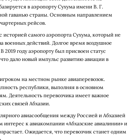
азируется в аэропорту Сухума имени В. Г.
шной гаванью страны. Основным направлением
чартерных рейсов.
с историей самого аэропорта Сухума, который не
за военных действий. Долгое время воздушное
В 2019 году аэропорту был присвоен статус
 что дало новый импульс развитию авиации в
игроком на местном рынке авиаперевозок.
пность республики, выполняя в основном
м. Деятельность перевозчика имеет важное
ских связей Абхазии.
улярного авиасообщения между Россией и Абхазией
им интерес к авиакомпании «Абхазские авиалинии» и
озрастает. Ожидается, что перевозчик станет одним
.