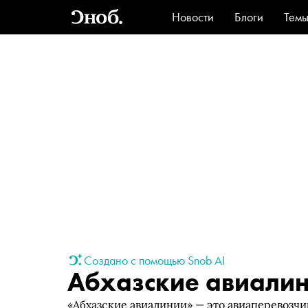
Новости
Блоги
Тем
Стиль
Ви
Создано с помощью Snob AI
Абхазские авиали
«Абхазские авиалинии» — это авиаперевозч