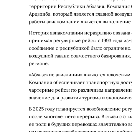
территории Республики Абхазия. Компания б
Ардзинба, который является главной возду
работы авиакомпании является выполнение 
История авиакомпании неразрывно связана 
принимал регулярные рейсы с 1993 года из-
сообщение с республикой было ограничено. 
воздушной гавани совместного базирования,
регионе.
«Абхазские авиалинии» являются ключевым 
Компания обеспечивает транспортную досту
чартерные рейсы по различным направления
значение для развития туризма и экономиче
В 2025 году планируется возобновление рег
после многолетнего перерыва. В связи с эт
ее роли в будущих перевозках значительно в
из участников возобновления прямых рейсов