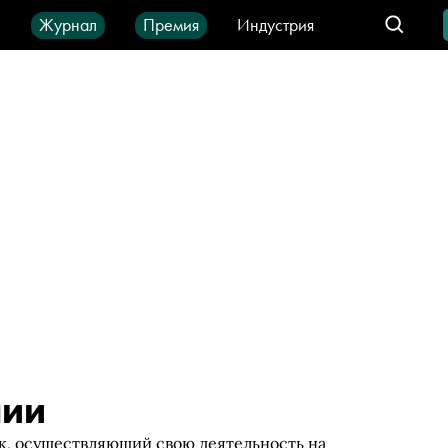
ы
Журнал
Премия
Индустрия
део
Город
IT-продукты
нии
ик, осуществляющий свою деятельность на