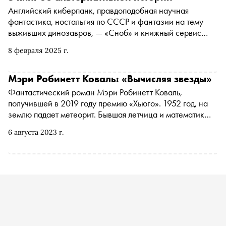
Английский киберпанк, правдоподобная научная
фантастика, ностальгия по СССР и фантазии на тему
выживших динозавров, — «Сноб» и книжный сервис
Литрес выбрали пять захватывающих романов об
8 февраля 2025 г.
альтернативной истории
Мэри Робинетт Коваль: «Вычисляя звезды»
Фантастический роман Мэри Робинетт Коваль,
получившей в 2019 году премию «Хьюго». 1952 год, на
землю падает метеорит. Бывшая летчица и математик
Элма Йорк вычисляет, что катастрофа приведет к
6 августа 2023 г.
глобальному потеплению и уничтожению жизни на
планете. Для спасения человечество объединяется и
создает Международную аэрокосмическую коалицию,
цель которой — колонизировать Луну и Марс.
«Сноб» публикует отрывок из книги, выходящей в
августе в издательстве «Эксмо»