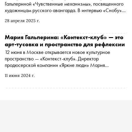
Гальпериной «Чувственные механизмы», посвященного
художницам русского авангарда. В интервью «Снобу»
режиссер и арт-директор фестиваля «Театральный
28 апреля 2025 г.
бульвар» рассказывает о независимых постановках,
роли продюсера в современном театре и том, зачем
нужны театральные фестивали
Мария Гальперина: «Контекст-клуб» — это
арт-тусовка и пространство для рефлексии
12 июня в Москве открывается новое культурное
пространство — «Контекст-клуб». Директор
продюсерской компании «Яркие люди» Мария
Гальперина рассказала «Снобу» о том, для чего создано
11 июня 2024 г.
это место, какие экспериментальные арт-практики в нем
будут проходить и о чем на них можно будет узнать