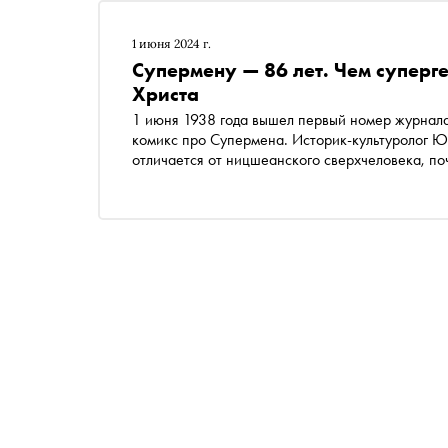
1 июня 2024 г.
Супермену — 86 лет. Чем суперг
Христа
1 июня 1938 года вышел первый номер журнала 
комикс про Супермена. Историк-культуролог Ю
отличается от ницшеанского сверхчеловека, по
Великая депрессия повлияла на появление таког