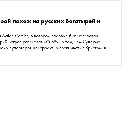
ерой похож на русских богатырей и
Action Comics, в котором впервые был напечатан
рий Богров рассказал «Снобу» о том, чем Супермен
чему супергероя некорректно сравнивать с Христом, как
о образа и куда уходит «генеалогия» этого архетипа