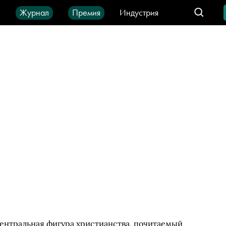
ы
Журнал
Премия
Индустрия
део
Город
IT-продукты
 центральная фигура христианства, почитаемый