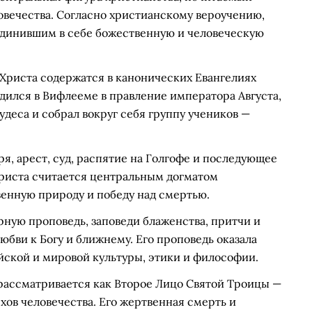
вечества. Согласно христианскому вероучению,
единившим в себе божественную и человеческую
Христа содержатся в канонических Евангелиях
одился в Вифлееме в правление императора Августа,
удеса и собрал вокруг себя группу учеников —
я, арест, суд, распятие на Голгофе и последующее
Христа считается центральным догматом
енную природу и победу над смертью.
рную проповедь, заповеди блаженства, притчи и
юбви к Богу и ближнему. Его проповедь оказала
ской и мировой культуры, этики и философии.
рассматривается как Второе Лицо Святой Троицы —
хов человечества. Его жертвенная смерть и