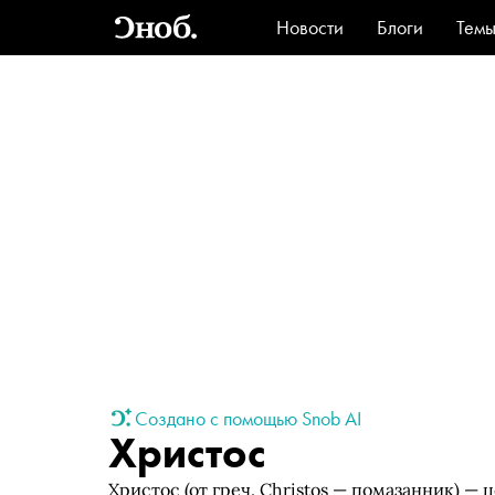
Новости
Блоги
Тем
Стиль
Ви
Создано с помощью Snob AI
Христос
Христос (от греч. Christos — помазанник) —