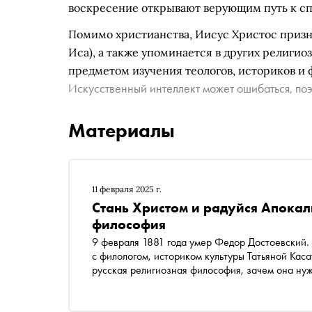
воскресение открывают верующим путь к сп
Помимо христианства, Иисус Христос приз
Иса), а также упоминается в других религио
предметом изучения теологов, историков и
Искусственный интеллект может ошибаться, поэ
Материалы
11 февраля 2025 г.
Стань Христом и радуйся Апокал
философия
9 февраля 1881 года умер Федор Достоевский.
с филологом, историком культуры Татьяной Каса
русская религиозная философия, зачем она ну
Церкви, почему подлинные христиане радуются к
революционные учения левого толка и религио
Достоевского