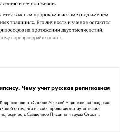
асению и вечной жизни.
нается важным пророком в исламе (под именем
зных традициях. Его личность и учение остаются
 философов на протяжении двух тысячелетий.
тому перепроверяйте ответы.
ипсису. Чему учит русская религиозная
 Корреспондент «Сноба» Алексей Черников побеседовал
ткиной о том, что из себя представляет аутентичная
жна, если есть Священное Писание и труды Отцов
онцу времен, а не боятся его, как соотносятся
зная мысль и как правильно воспринимать романы