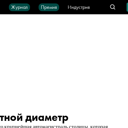
ы
Журнал
Премия
Индустрия
део
Город
IT-продукты
тной диаметр
о крупнейшая автомагистраль столицы, которая