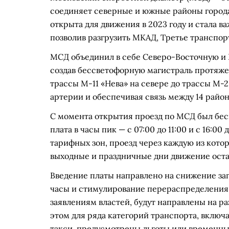
соединяет северные и южные районы города,
открыта для движения в 2023 году и стала
позволив разгрузить МКАД, Третье транспор
МСД объединил в себе Северо-Восточную и Ю
создав бессветофорную магистраль протяже
трассы М-11 «Нева» на севере до трассы М-
артерии и обеспечивая связь между 14 район
С момента открытия проезд по МСД был бесп
плата в часы пик — с 07:00 до 11:00 и с 16:00
тарифных зон, проезд через каждую из которы
выходные и праздничные дни движение оста
Введение платы направлено на снижение за
часы и стимулирование перераспределения 
заявлениям властей, будут направлены на р
этом для ряда категорий транспорта, включ
такси, предусмотрены льготы или временн