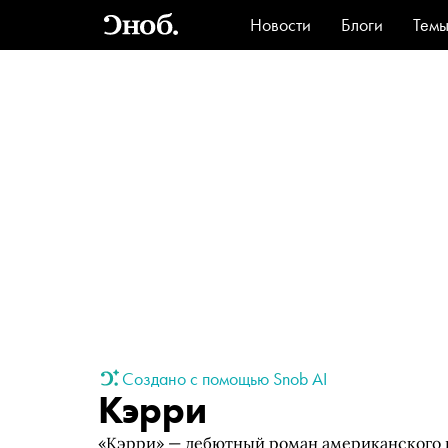
Новости
Блоги
Тем
Стиль
Ви
Создано с помощью Snob AI
Кэрри
«Кэрри» — дебютный роман американского п