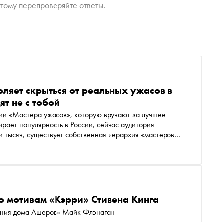
тому перепроверяйте ответы.
ляет скрыться от реальных ужасов в
ят не с тобой
ии «Мастера ужасов», которую вручают за лучшее
рает популярность в России, сейчас аудитория
и тысяч, существует собственная иерархия «мастеров
е последнее место. Писательница рассказала «Снобу»,
 помогают ли «ужастики» исследовать собственные
«Мастера ужасов»
о мотивам «Кэрри» Стивена Кинга
ения дома Ашеров» Майк Флэнаган