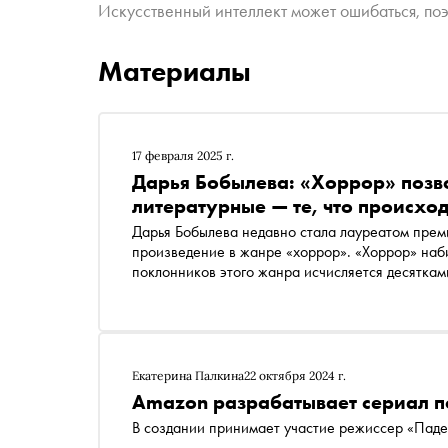
Искусственный интеллект может ошибаться, поэ
Материалы
17 февраля 2025 г.
Дарья Бобылева: «Хоррор» позво
литературные — те, что происход
Дарья Бобылева недавно стала лауреатом прем
произведение в жанре «хоррор». «Хоррор» наби
поклонников этого жанра исчисляется десяткам
ужаса», в которой Бобылева занимает далеко н
нравится ли ей сравнение со Стивеном Кингом,
фобии и что может напугать лауреата премии 
Екатерина Палкина
22 октября 2024 г.
Amazon разрабатывает сериал п
В создании принимает участие режиссер «Пад