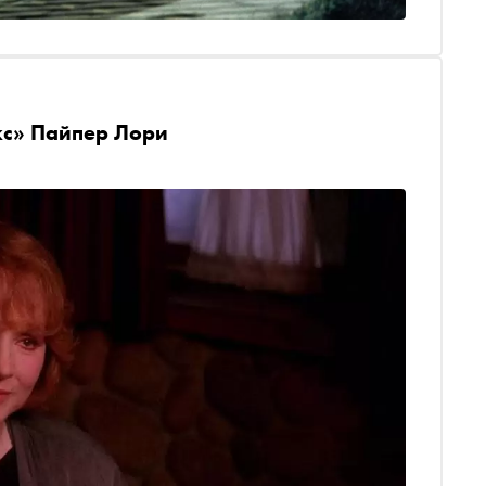
кс» Пайпер Лори