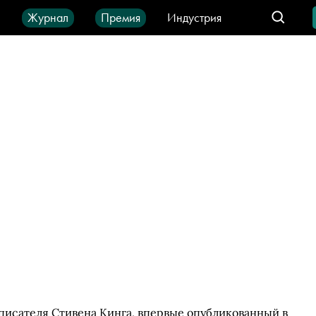
ы
Журнал
Премия
Индустрия
део
Город
IT-продукты
исателя Стивена Кинга, впервые опубликованный в