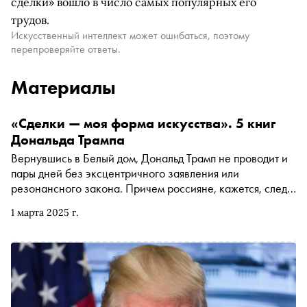
сделки» вошло в число самых популярных его
трудов.
Искусственный интеллект может ошибаться, поэтому
перепроверяйте ответы.
Материалы
«Сделки — моя форма искусства». 5 книг
Дональда Трампа
Вернувшись в Белый дом, Дональд Трамп не проводит и
пары дней без эксцентричного заявления или
резонансного закона. Причем россияне, кажется, следят
за американским лидером не менее пристально, чем
1 марта 2025 г.
сами американцы: на фоне новостей о переговорах РФ
и США резко вырос спрос на книги, написанные
Трампом. «Сноб» почитал те, которые вызывают у
российского читателя наибольший интерес, и узнал, что
об этом интересе говорят издатели