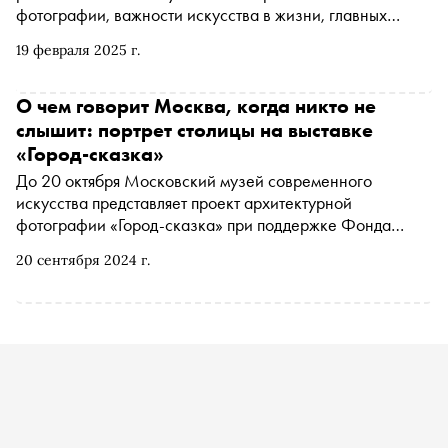
фотографии, важности искусства в жизни, главных
проектах этого года и о том, как одно открытие
19 февраля 2025 г.
перевернуло ее представление о бокалах для вина.
О чем говорит Москва, когда никто не
слышит: портрет столицы на выставке
«Город-сказка»
До 20 октября Московский музей современного
искусства представляет проект архитектурной
фотографии «Город-сказка» при поддержке Фонда
Ruarts на Гоголевском бульваре, 10/2. В основе
20 сентября 2024 г.
экспозиции — изображения Москвы фотографов
Сергея Борисова и Михаила Розанова. «Сноб»
разобрался, какие сказки могут рассказать улицы
Москвы, в чем секрет архитектурной фотографии и как
Газманов оказался на крыше «Рабочего и колхозницы»