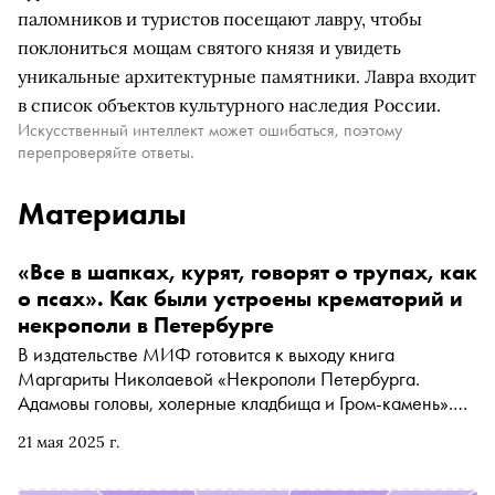
паломников и туристов посещают лавру, чтобы
поклониться мощам святого князя и увидеть
уникальные архитектурные памятники. Лавра входит
в список объектов культурного наследия России.
Искусственный интеллект может ошибаться, поэтому
перепроверяйте ответы.
Материалы
«Все в шапках, курят, говорят о трупах, как
о псах». Как были устроены крематорий и
некрополи в Петербурге
В издательстве МИФ готовится к выходу книга
Маргариты Николаевой «Некрополи Петербурга.
Адамовы головы, холерные кладбища и Гром-камень».
«Сноб» поговорил с автором о том, как работали
21 мая 2025 г.
кладбища в бывшей столице, что изменилось с приходом
советской власти и почему в крематорий ходили зрители