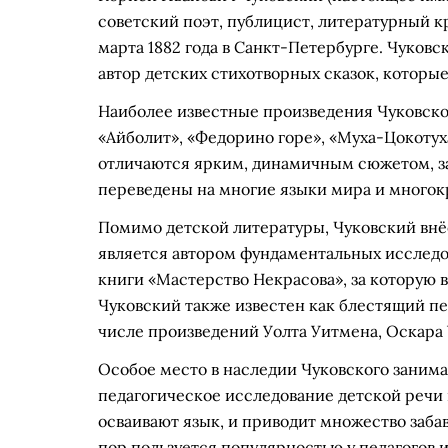
советский поэт, публицист, литературный к
марта 1882 года в Санкт-Петербурге. Чуков
автор детских стихотворных сказок, которы
Наиболее известные произведения Чуковско
«Айболит», «Федорино горе», «Муха-Цокотух
отличаются ярким, динамичным сюжетом, 
переведены на многие языки мира и многок
Помимо детской литературы, Чуковский внё
является автором фундаментальных исследо
книги «Мастерство Некрасова», за которую 
Чуковский также известен как блестящий пе
числе произведений Уолта Уитмена, Оскара 
Особое место в наследии Чуковского занимае
педагогическое исследование детской речи 
осваивают язык, и приводит множество заба
пор пользуется популярностью у педагогов 