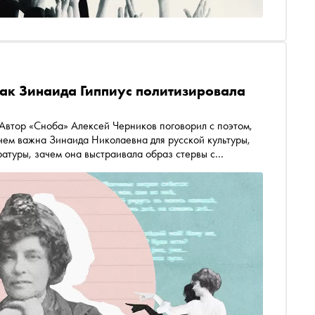
 Как Зинаида Гиппиус политизировала
 Автор «Сноба» Алексей Черников поговорил с поэтом,
чем важна Зинаида Николаевна для русской культуры,
атуры, зачем она выстраивала образ стервы с
му соответствовала, поддерживала ли Гитлера вслед за
цесс был и остается крайне политизированным