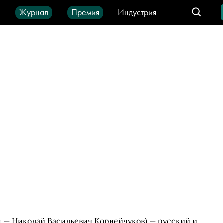
ы
Журнал
Премия
Индустрия
део
Город
IT-продукты
 — Николай Васильевич Корнейчуков) — русский и