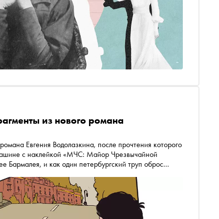
рагменты из нового романа
в машине с наклейкой «МЧС: Майор Чрезвычайной
е Бармалея, и как один петербургский труп оброс
о был бы не против ожить и всё это отредактировать