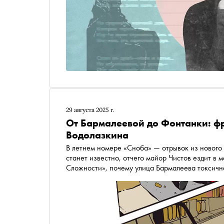
29 августа 2025 г.
От Бармалеевой до Фонтанки: ф
Водолазкина
В летнем номере «Сноба» — отрывок из нового романа Евгения Водолазкина, после прочтения которого
станет известно, отчего майор Чистов ездит 
Сложности», почему улица Бармалеева токсичне
таким количеством литературных примечаний, чт