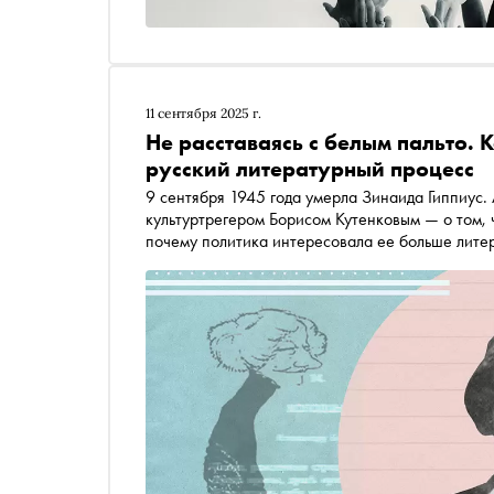
11 сентября 2025 г.
Не расставаясь с белым пальто.
русский литературный процесс
9 сентября 1945 года умерла Зинаида Гиппиус.
культуртрегером Борисом Кутенковым — о том, 
почему политика интересовала ее больше литер
безупречной этической позицией и насколько е
мужем и из-за чего русский литературный про