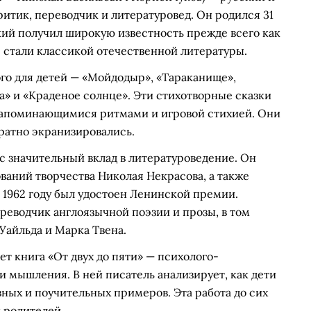
ритик, переводчик и литературовед. Он родился 31
ский получил широкую известность прежде всего как
е стали классикой отечественной литературы.
го для детей — «Мойдодыр», «Тараканище»,
а» и «Краденое солнце». Эти стихотворные сказки
запоминающимися ритмами и игровой стихией. Они
ратно экранизировались.
с значительный вклад в литературоведение. Он
ваний творчества Николая Некрасова, а также
в 1962 году был удостоен Ленинской премии.
реводчик англоязычной поэзии и прозы, в том
Уайльда и Марка Твена.
т книга «От двух до пяти» — психолого-
и мышления. В ней писатель анализирует, как дети
вных и поучительных примеров. Эта работа до сих
и родителей.