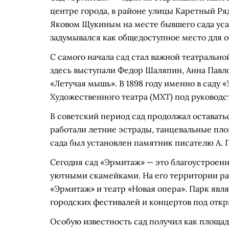
центре города, в районе улицы Каретный Ряд
Яковом Щукиным на месте бывшего сада уса
задумывался как общедоступное место для о
С самого начала сад стал важной театральн
здесь выступали Федор Шаляпин, Анна Павло
«Летучая мышь». В 1898 году именно в саду
Художественного театра (МХТ) под руковод
В советский период сад продолжал остават
работали летние эстрады, танцевальные пло
сада был установлен памятник писателю А. П
Сегодня сад «Эрмитаж» — это благоустроен
уютными скамейками. На его территории ра
«Эрмитаж» и театр «Новая опера». Парк явл
городских фестивалей и концертов под отк
Особую известность сад получил как площад