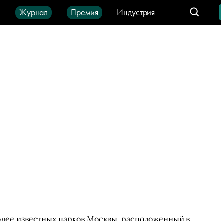
ы
Журнал
Премия
Индустрия
део
Город
IT-продукты
олее известных парков Москвы, расположенный в