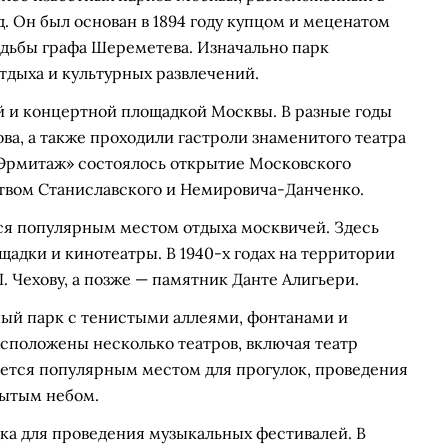
. Он был основан в 1894 году купцом и меценатом
дьбы графа Шереметева. Изначально парк
тдыха и культурных развлечений.
ой и концертной площадкой Москвы. В разные годы
ва, а также проходили гастроли знаменитого театра
 «Эрмитаж» состоялось открытие Московского
ством Станиславского и Немировича-Данченко.
ься популярным местом отдыха москвичей. Здесь
щадки и кинотеатры. В 1940-х годах на территории
. Чехову, а позже — памятник Данте Алигьери.
ный парк с тенистыми аллеями, фонтанами и
сположены несколько театров, включая театр
яется популярным местом для прогулок, проведения
рытым небом.
ка для проведения музыкальных фестивалей. В