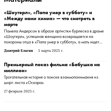
«Шоугерл», «Папа умер в субботу» и
«Между нами химия» — что смотреть в
марте
Памела Андерсон в образе артистки бурлеска в драме
«Шоугерл», успешная женщина возвращается на
похороны отца в «Папа умер в субботу», а мать ищет
нового отца своим детям в «Между нами химия» —
Дмитрий Елагин
5 марта 2025 г.
«Сноб» выбрал интересные фильмы и сериалы начала
весны
Премьерный показ фильма «Бабушка на
миллион»
Трогательная история о поиске взаимопонимания из
шорт-листа «Оскара»
27 февраля 2025 г.