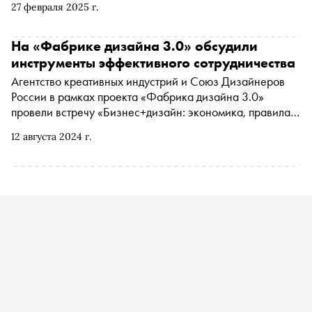
27 февраля 2025 г.
экспертами. Этот сектор становится важнейшим
инструментом конкурентной борьбы, определяющим
успех компаний через инновационный подход к
На «Фабрике дизайна 3.0» обсудили
пользовательскому опыту и эмоциям. «Сноб»
инструменты эффективного сотрудничества
разбирается, как промышленный дизайн помогает
Агентство креативных индустрий и Союз Дизайнеров
органично вписывать в окружающую среду предметы,
России в рамках проекта «Фабрика дизайна 3.0»
адаптировать их под запросы общества и формировать
провели встречу «Бизнес+дизайн: экономика, правила,
отношение к компании
будущее». На ней обсудили роль индустрии в
12 августа 2024 г.
российской экономике и взаимоотношения заказчиков
и исполнителей в области технической эстетики.
Модератором выступил гендиректор Федерации
креативных индустрий Игорь Намаконов