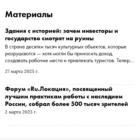
Материалы
Здания с историей: зачем инвесторы и
государство смотрят на руины
В стране десятки тысяч культурных объектов, которые
разрушаются — хотя могли бы приносить доход,
создавать рабочие места и привлекать туристов. Теперь
у государства появился план: вернуть к жизни хотя бы
27 марта 2025 г.
тысячу зданий. Получится ли заинтересовать этими
планами бизнес — в своей авторской колонке
рассказывает финансист, инвестор, сооснователь
Форум «Ru.Локация», посвященный
проекта Ru.Локация Наталья Воронкова
лучшим практикам работы с наследием
России, собрал более 500 тысяч зрителей
2 марта 2025 г.