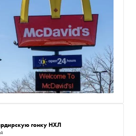
ардирскую гонку НХЛ
ий