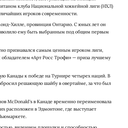
питаном клуба Национальной хоккейной лиги (НХЛ)
еличайших игроков современности.
чмонд-Хилле, провинция Онтарио. С юных лет он
озволило ему быть выбранным под общим первым
тно признавался самым ценным игроком лиги,
я обладателем «Арт Росс Трофи» — приза лучшему
ую Канады к победе на Турнире четырех наций. В
бросил решающую шайбу в овертайме, за что был
нов McDonald's в Канаде временно переименовала
 них расположен в Эдмонтоне, где выступает
 Ньюмаркете.
остью, видением площадки и способностью