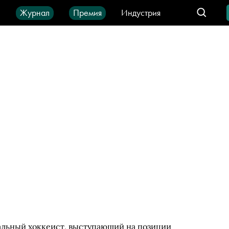
ы
Журнал
Премия
Индустрия
део
Город
IT-продукты
льный хоккеист, выступающий на позиции