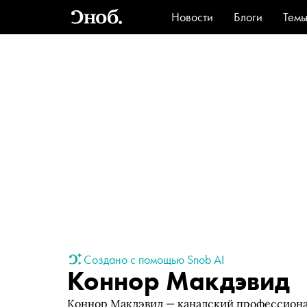
Новости
Блоги
Тем
Стиль
Ви
Создано с помощью Snob AI
Коннор Макдэвид
Коннор Макдэвид — канадский профессиона