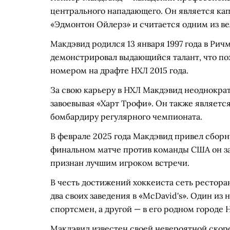
центрального нападающего. Он является ка
«Эдмонтон Ойлерз» и считается одним из в
Макдэвид родился 13 января 1997 года в Ри
демонстрировал выдающийся талант, что п
номером на драфте НХЛ 2015 года.
За свою карьеру в НХЛ Макдэвид неоднокра
завоевывая «Харт Трофи». Он также являетс
бомбардиру регулярного чемпионата.
В феврале 2025 года Макдэвид привел сборн
финальном матче против команды США он за
признан лучшим игроком встречи.
В честь достижений хоккеиста сеть рестора
два своих заведения в «McDavid's». Один из
спортсмен, а другой — в его родном городе
Макдэвид известен своей невероятной скор