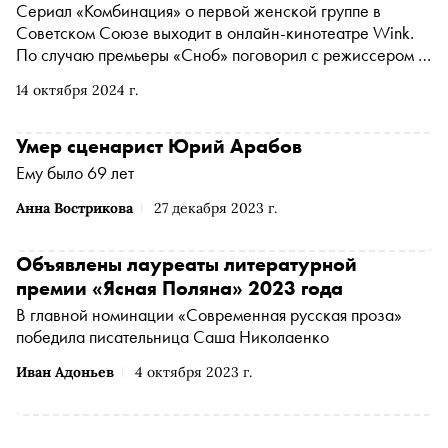
Сериал «Комбинация» о первой женской группе в
Советском Союзе выходит в онлайн-кинотеатре Wink.
По случаю премьеры «Сноб» поговорил с режиссером и
сценаристом Никитой Власовым о мистике, Никите
14 октября 2024 г.
Кологривом, двух кусочках колбаски и Бетховене,
которым навеяны некоторые песни группы
Умер сценарист Юрий Арабов
Ему было 69 лет
Анна Вострикова
27 декабря 2023 г.
Объявлены лауреаты литературной
премии «Ясная Поляна» 2023 года
В главной номинации «Современная русская проза»
победила писательница Саша Николаенко
Иван Адоньев
4 октября 2023 г.