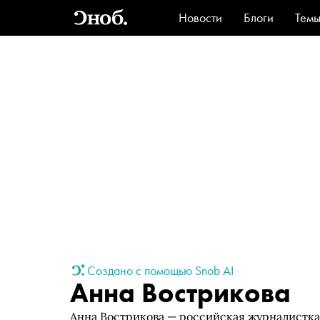
Новости
Блоги
Тем
Стиль
Ви
Создано с помощью Snob AI
Анна Вострикова
Анна Вострикова — российская журналистка