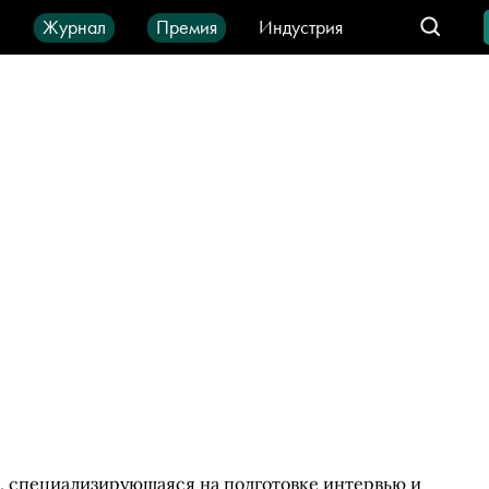
ы
Журнал
Премия
Индустрия
део
Город
IT-продукты
, специализирующаяся на подготовке интервью и