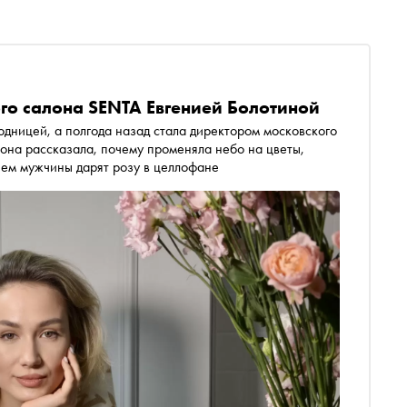
го салона SENTA Евгенией Болотиной
одницей, а полгода назад стала директором московского
она рассказала, почему променяла небо на цветы,
чем мужчины дарят розу в целлофане