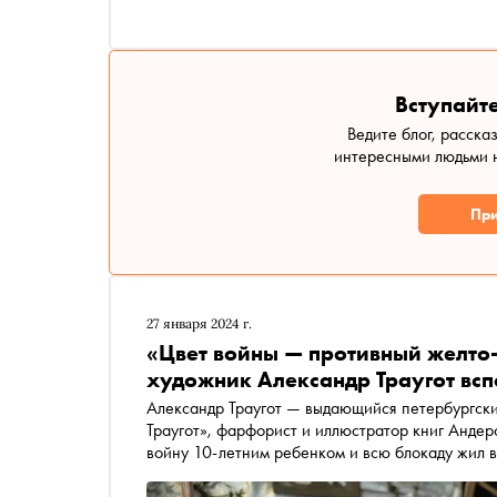
Вступайте
Ведите блог, расска
интересными людьми н
При
27 января 2024 г.
«Цвет войны — противный желто
художник Александр Траугот вс
Александр Траугот — выдающийся петербургский
Траугот», фарфорист и иллюстратор книг Андер
войну 10-летним ребенком и всю блокаду жил в
Траугот рассказал о роли художников во время
из школы из-за «черной меланхолии»