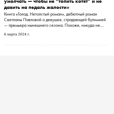
умолчать — чтобы не “топить котят” и не
давить на педаль жалости»
Книга «Голод. Нетолстый роман», дебютный роман
Светланы Павловой о девушке, страдающей булимией
— премьера нынешнего сезона. Похоже, никуда не
деться от гастрономических ассоциаций: эта проза и
6 марта 2024 г.
калорийная, и питательная, и вообще у всех на устах.
«Сноб» поговорил со Светланой на любимые темы — о
еде и литературе