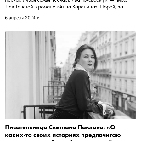
Лев Толстой в романе «Анна Каренина». Порой, за
картинкой идеальной семьи скрываются обман,
6 апреля 2024 г.
предательство, измены, домашнее насилие. Последней
проблеме посвящен новый сезон сериала «Обоюдное
согласие» Валерии Гай Германики, который вышел 1
апреля на KION. Вместе с онлайн-кинотеатром «Сноб»
подготовил подборку картин о дисфункциональных
семьях
Писательница Светлана Павлова: «О
каких-то своих историях предпочитаю