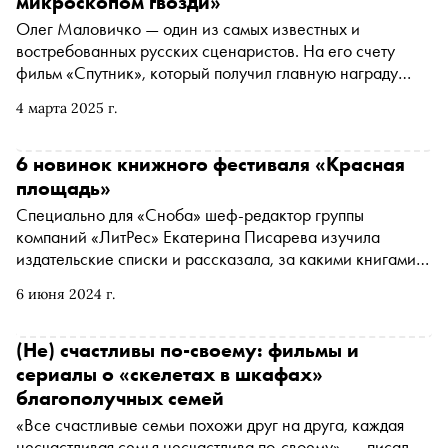
микроскопом гвозди»
Олег Маловичко — один из самых известных и
востребованных русских сценаристов. На его счету
фильм «Спутник», который получил главную награду
фестиваля научно-фантастического кино в Италии,
4 марта 2025 г.
«Лед», вошедший в десятку самых кассовых
отечественных кинолент, сериалы «Метод», «Нулевой
пациент», «Лихие», «Трасса»… В интервью
6 новинок книжного фестиваля «Красная
корреспонденту «Сноба» Александру Юдину сценарист
площадь»
рассказал о том, как труд сценариста помогает бороться
Специально для «Сноба» шеф-редактор группы
с прокрастинацией и алкогольной зависимостью, есть ли
компаний «ЛитРес» Екатерина Писарева изучила
на рынке место новичкам, почему в сериалах можно
издательские списки и рассказала, за какими книгами
позволить себе больше, чем в полном метре, и что
стоит сходить на фестиваль «Красная площадь», который
делать, если актер Сергей Гармаш мешает покупать на
6 июня 2024 г.
проходит с 6 по 9 июня. В списке и ожидаемая
рынке картошку
антиутопия от Яны Вагнер, и сборник пьес молодого, но
известного драматурга, и роман о превратностях судьбы
(Не) счастливы по-своему: фильмы и
сериалы о «скелетах в шкафах»
благополучных семей
«Все счастливые семьи похожи друг на друга, каждая
несчастливая семья несчастлива по-своему», — писал