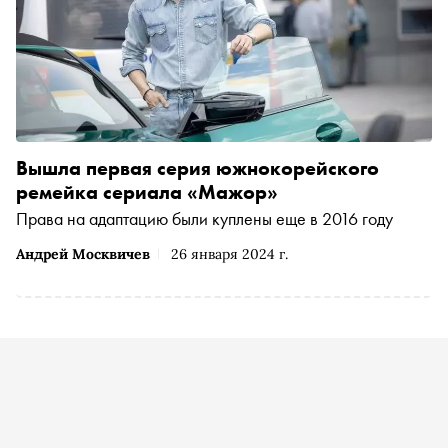
на рынке место новичкам, почему в сериалах можно
позволить себе больше, чем в полном метре, и что
делать, если актер Сергей Гармаш мешает покупать на
рынке картошку
Вышла первая серия южнокорейского
ремейка сериала «Мажор»
Права на адаптацию были куплены еще в 2016 году
Андрей Москвичев
26 января 2024 г.