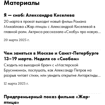
Материалы
Я — сноб: Александра Киселева
20 марта в прокат выходит новый фильм Романа
Михайлова «Жар-птица» с Александрой Киселевой в
главной роли. Актриса рассказала «Снобу» про новую
картину, свою героиню, любимую музыку, страсть к еде
20 марта 2025 г.
и поездку в Канны
Чем заняться в Москве и Санкт-Петербурге
13–19 марта. Неделя со «Снобом»
Сходить на выходной бранч с «Мастерской
Брусникина», послушать, как Александр Петров на
разрыв читает стихи, или увидеть открытие Антарктиды в
Планетарии. «Сноб» рассказывает, чем заняться и куда
12 марта 2025 г.
сходить на ближайшей неделе
Предпремьерный показ фильма «Жар-
птица»