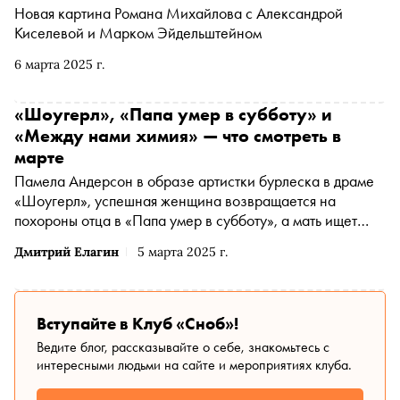
Новая картина Романа Михайлова с Александрой
Киселевой и Марком Эйдельштейном
6 марта 2025 г.
«Шоугерл», «Папа умер в субботу» и
«Между нами химия» — что смотреть в
марте
Памела Андерсон в образе артистки бурлеска в драме
«Шоугерл», успешная женщина возвращается на
похороны отца в «Папа умер в субботу», а мать ищет
нового отца своим детям в «Между нами химия» —
Дмитрий Елагин
5 марта 2025 г.
«Сноб» выбрал интересные фильмы и сериалы начала
весны
Вступайте в Клуб «Сноб»!
Ведите блог, рассказывайте о себе, знакомьтесь с
интересными людьми на сайте и мероприятиях клуба.