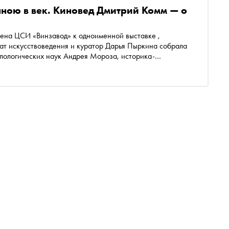
ною в век. Киновед Дмитрий Комм — о
од» к одноименной выставке ,
ат искусствоведения и куратор Дарья Пыркина собрала
илологических наук Андрея Мороза, историка-
падноевропейском Средневековье и раннем Новом
ческих наук, переводчика Сёрена Кьеркегора Алексея
а книг «Формулы страха. Введение в историю и теорию
ино». «Сноб» публикует его статью «Фильм ужасов:
бирается жанр хоррор