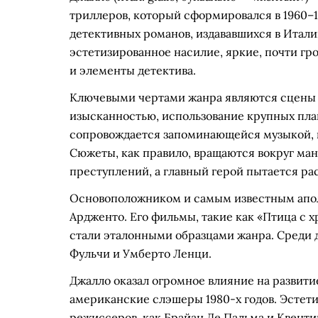
триллеров, который сформировался в 1960–1
детективных романов, издававшихся в Итали
эстетизированное насилие, яркие, почти гр
и элементы детектива.
Ключевыми чертами жанра являются сцены у
изысканностью, использование крупных пла
сопровождается запоминающейся музыкой, н
Сюжеты, как правило, вращаются вокруг ма
преступлений, а главный герой пытается ра
Основоположником и самым известным апол
Ардженто. Его фильмы, такие как «Птица с х
стали эталонными образцами жанра. Среди 
Фульчи и Умберто Ленци.
Джалло оказал огромное влияние на развити
американские слэшеры 1980-х годов. Эстети
режиссеров, как Брайан Де Пальма и Квенти