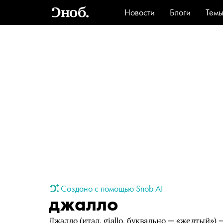
Новости
Блоги
Тем
Стиль
Ви
Создано с помощью Snob AI
джалло
Джалло (итал. giallo, буквально — «желтый»