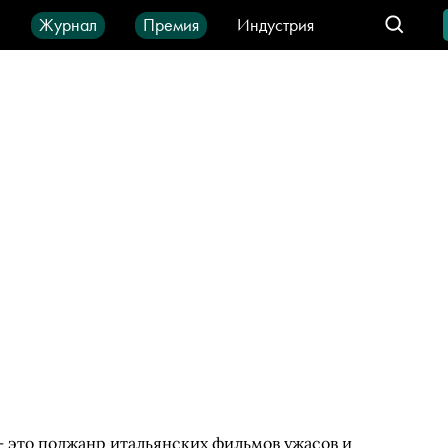
ы
Журнал
Премия
Индустрия
део
Город
IT-продукты
) — это поджанр итальянских фильмов ужасов и