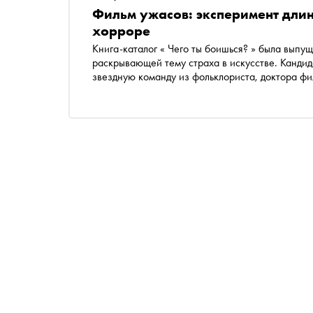
Фильм ужасов: эксперимент длин
хорроре
Книга-каталог « Чего ты боишься? » была выпущена ЦСИ «Винзав
раскрывающей тему страха в искусстве. Кандид
звездную команду из фольклориста, доктора ф
медиевиста, специалиста по демонологии в за
времени Григория Бакуса, кандидата психологи
Лызлова, и кинокритика Дмитрия Комма, автор
фильма ужасов» и «Гонконг: город, где живет к
эксперимент длинною в век», где детально раз