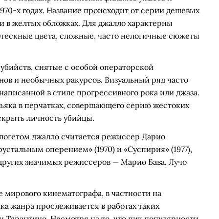
970-х годах. Название происходит от серии дешевых
и в желтых обложках. Для джалло характерны
отескные цвета, сложные, часто нелогичные сюжеты
бийств, снятые с особой операторской
нов и необычных ракурсов. Визуальный ряд часто
аписанной в стиле прогрессивного рока или джаза.
ньяка в перчатках, совершающего серию жестоких
скрыть личность убийцы.
огетом джалло считается режиссер Дарио
рустальным оперением» (1970) и «Суспирия» (1977),
других значимых режиссеров — Марио Бава, Лучо
е мирового кинематографа, в частности на
ка жанра прослеживается в работах таких
н Тарантино. Несмотря на то, что пик популярности