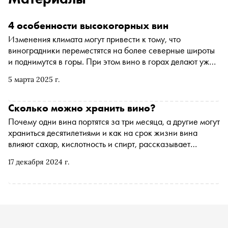
4 особенности высокогорных вин
Изменения климата могут привести к тому, что
виноградники переместятся на более северные широты
и поднимутся в горы. При этом вино в горах делают уже
сейчас. «Сноб» рассказывает о четырех причинах, по
5 марта 2025 г.
которым на него стоит обратить внимание
Сколько можно хранить вино?
Почему одни вина портятся за три месяца, а другие могут
храниться десятилетиями и как на срок жизни вина
влияют сахар, кислотность и спирт, рассказывает
старший эксперт Simple Group Александра Рощина
17 декабря 2024 г.