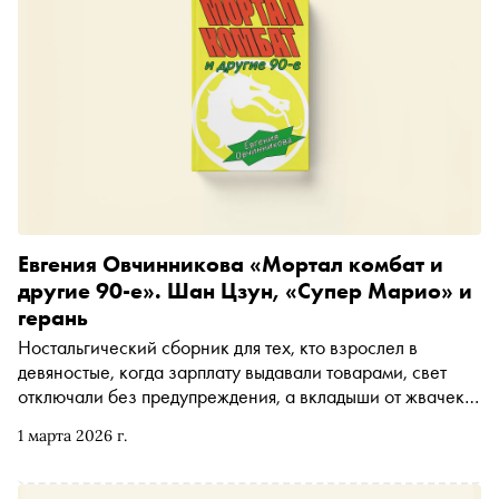
Евгения Овчинникова «Мортал комбат и
другие 90-е». Шан Цзун, «Супер Марио» и
герань
Ностальгический сборник для тех, кто взрослел в
девяностые, когда зарплату выдавали товарами, свет
отключали без предупреждения, а вкладыши от жвачек
превращались в ценную валюту. Евгения Овчинникова
1 марта 2026 г.
вспоминает детство в северном Казахстане, но делает
это так, что хочется завернуться в одеяло и тоже
пересмотреть «Мортал комбат». Книга вышла в