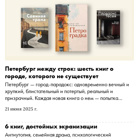
издательстве «Альпина.Проза». «Сноб» публикует главу
Петербург между строк: шесть книг о
городе, которого не существует
Петербург — город-парадокс: одновременно вечный и
хрупкий, блистательный и потертый, реальный и
призрачный. Каждая новая книга о нем — попытка
уловить эту двойственность. В летнем номере «Сноба»
21 июня 2025 г.
шесть современных романов и сборников, где Питер
становится то декорацией, то полноценным героем.
Здесь есть драматичная история о попытках спасти
6 книг, достойных экранизации
ускользающую красоту, ироничные зарисовки из жизни
Антиутопия, семейная драма, психологический
городских чудаков, ностальгические воспоминания о