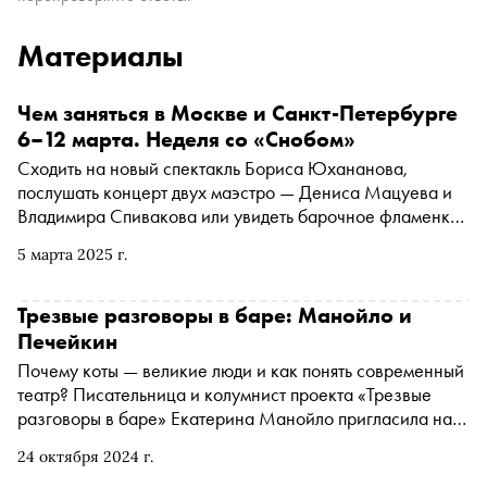
Материалы
Чем заняться в Москве и Санкт-Петербурге
6–12 марта. Неделя со «Снобом»
Сходить на новый спектакль Бориса Юхананова,
послушать концерт двух маэстро — Дениса Мацуева и
Владимира Спивакова или увидеть барочное фламенко.
«Сноб» рассказывает, чем заняться и куда сходить на
5 марта 2025 г.
ближайшей неделе
Трезвые разговоры в баре: Манойло и
Печейкин
Почему коты — великие люди и как понять современный
театр? Писательница и колумнист проекта «Трезвые
разговоры в баре» Екатерина Манойло пригласила на
кофе в «Савой» драматурга и писателя Валерия
24 октября 2024 г.
Печейкина. Стенограмма разговора содержит анализ