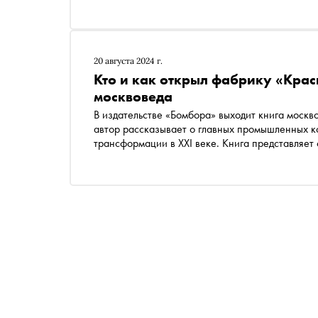
основные направления его работы. «Сноб» пу
20 августа 2024 г.
Кто и как открыл фабрику «Крас
москвоведа
В издательстве «Бомбора» выходит книга москв
автор рассказывает о главных промышленных ко
трансформации в XXI веке. Книга представляет
Москвы — именно через их историю Валерия Гай
живших в столице последние 200 лет. «Сноб» п