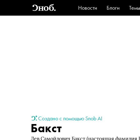
Новости
Блоги
Тем
Стиль
Ви
Создано с помощью Snob AI
Бакст
Лев Самойлович Бакст (настоящая фамилия Р