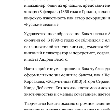
и дизайнер, один из ярчайших представител
января (8 февраля) 1866 года в Гродно, а ско
широкую известность как автор декораций 
«Русские сезоны».
Художественное образование Бакст начал в 
окончил её. В 1890-х годах он сблизился с 
из основателей творческого содружества «Ми
книжный иллюстратор и портретист, создав,
и поэта Андрея Белого.
Настоящий триумф пришел к Баксту благода
оформил такие знаменитые балеты, как «Шех
Корсакова, «Жар-птица» (1910) Игоря Страви
Клода Дебюсси. Его эскизы костюмов и дек
экзотичностью и смелым сочетанием цветов
Творчество Бакста оказало огромное влияние 
восточные мотивы, яркие орнаменты и своб