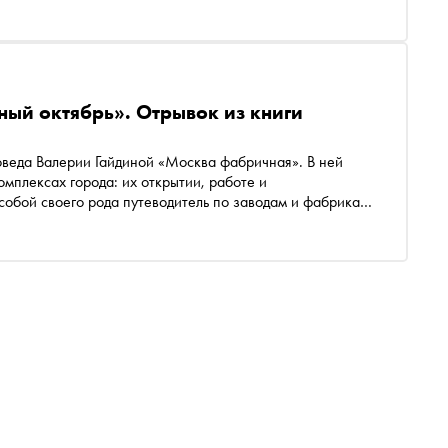
бликует отрывок
ный октябрь». Отрывок из книги
оведа Валерии Гайдиной «Москва фабричная». В ней
мплексах города: их открытии, работе и
 собой своего рода путеводитель по заводам и фабрикам
дина предлагает читателям больше узнать о людях,
убликует отрывок