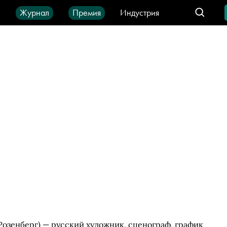
ы
Журнал
Премия
Индустрия
део
Город
IT-продукты
озенберг) — русский художник, сценограф, график