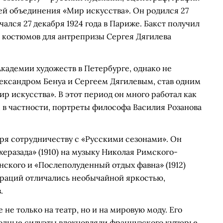
ей объединения «Мир искусства». Он родился 27
нчался 27 декабря 1924 года в Париже. Бакст получил
и костюмов для антрепризы Сергея Дягилева
Академии художеств в Петербурге, однако не
Александром Бенуа и Сергеем Дягилевым, став одним
р искусства». В этот период он много работал как
 в частности, портреты философа Василия Розанова
ря сотрудничеству с «Русскими сезонами». Он
еразада» (1910) на музыку Николая Римского-
нского и «Послеполуденный отдых фавна» (1912)
ораций отличались необычайной яркостью,
.
не только на театр, но и на мировую моду. Его
одные силуэты вдохновляли французского кутюрье