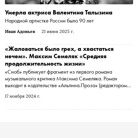
Умерла актриса Валентина Талызина
Народной артистке России было 90 лет
Иван Адоньев
21 июня 2025 г.
«Жаловаться было грех, а хвастаться
нечем». Максим Семеляк «Средняя
продолжительность жизни»
«Сноб» публикует фрагмент из первого романа
музыкального критика Максима Семеляка. Роман
выходит в издательстве «Альпина.Проза» (редактором
выступил Лев Данилкин). Главный герой живет в
17 ноября 2024 г.
девятиэтажке, затерявшейся в углу района «Аэропорт»,
ведет колонку в альманахе, притворяется внуком
Зощенко и раскапывает могилы на Ваганьковском
кладбище. На дворе май 2008-го, мир вокруг будто
застрял между эпохами. Автофикшн, особенно близкий
тем, чья юность пришлась на двухтысячные