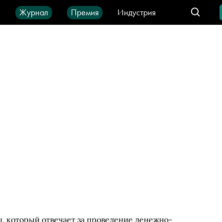
ы
Журнал
Премия
Индустрия
део
Город
IT-продукты
, который отвечает за проведение денежно-