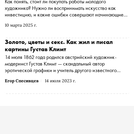
Как понять, стоит ли покупать работы молодого
художника? Нужно ли воспринимать искусство как
инвестицию, и какие ошибки совершают начинающие
коллекционеры? Почему российский арт-рынок
10 марта 2025 г.
остается закрытым, но при этом продолжает
развиваться? Какие художники востребованы за
рубежом, и как санкции изменили рынок? Автор
Золото, цветы и секс. Как жил и писал
«Сноба» Александр Юдин попросил экспертов арт-
картины Густав Климт
рынка высказаться о наболевшем. В новой колонке —
14 июля 1862 года родился австрийский художник-
мнение коллекционера и основательницы арт-
модернист Густав Климт — скандальный автор
платформы Cube.Moscow Елены Белоноговой. Она
эротической графики и учитель другого известного
рассказывает, как устроены международные продажи,
венского экспрессиониста, Эгона Шиле . Чем
почему современное искусство стало доступнее и с чего
Егор Спесивцев
14 июля 2023 г.
интересны картины Климта — в материале «Сноба»
стоит начать формирование коллекции