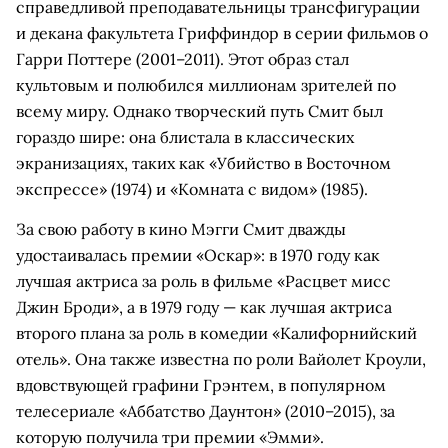
справедливой преподавательницы трансфигурации
и декана факультета Гриффиндор в серии фильмов о
Гарри Поттере (2001–2011). Этот образ стал
культовым и полюбился миллионам зрителей по
всему миру. Однако творческий путь Смит был
гораздо шире: она блистала в классических
экранизациях, таких как «Убийство в Восточном
экспрессе» (1974) и «Комната с видом» (1985).
За свою работу в кино Мэгги Смит дважды
удостаивалась премии «Оскар»: в 1970 году как
лучшая актриса за роль в фильме «Расцвет мисс
Джин Броди», а в 1979 году — как лучшая актриса
второго плана за роль в комедии «Калифорнийский
отель». Она также известна по роли Вайолет Кроули,
вдовствующей графини Грэнтем, в популярном
телесериале «Аббатство Даунтон» (2010–2015), за
которую получила три премии «Эмми».