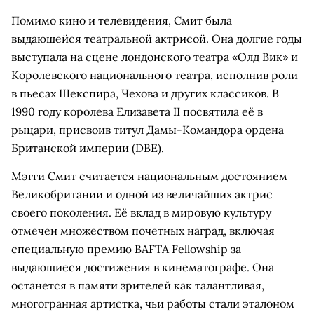
Помимо кино и телевидения, Смит была
выдающейся театральной актрисой. Она долгие годы
выступала на сцене лондонского театра «Олд Вик» и
Королевского национального театра, исполнив роли
в пьесах Шекспира, Чехова и других классиков. В
1990 году королева Елизавета II посвятила её в
рыцари, присвоив титул Дамы-Командора ордена
Британской империи (DBE).
Мэгги Смит считается национальным достоянием
Великобритании и одной из величайших актрис
своего поколения. Её вклад в мировую культуру
отмечен множеством почетных наград, включая
специальную премию BAFTA Fellowship за
выдающиеся достижения в кинематографе. Она
останется в памяти зрителей как талантливая,
многогранная артистка, чьи работы стали эталоном