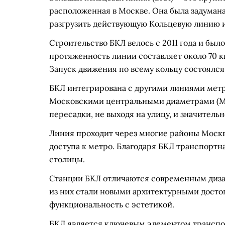
расположенная в Москве. Она была задуман
разгрузить действующую Кольцевую линию и
Строительство БКЛ велось с 2011 года и был
протяженность линии составляет около 70 к
Запуск движения по всему кольцу состоялся 
БКЛ интегрирована с другими линиями мет
Московскими центральными диаметрами (МЦ
пересадки, не выходя на улицу, и значительн
Линия проходит через многие районы Москв
доступа к метро. Благодаря БКЛ транспортн
столицы.
Станции БКЛ отличаются современным диза
из них стали новыми архитектурными досто
функциональность с эстетикой.
БКЛ является ключевым элементом транспо