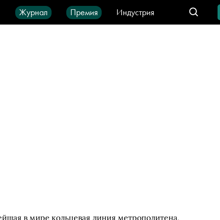
ы
Журнал
Премия
Индустрия
део
Город
IT-продукты
ейшая в мире кольцевая линия метрополитена,