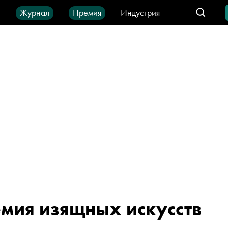
ы
Журнал
Премия
Индустрия
део
Город
IT-продукты
мия изящных искусств