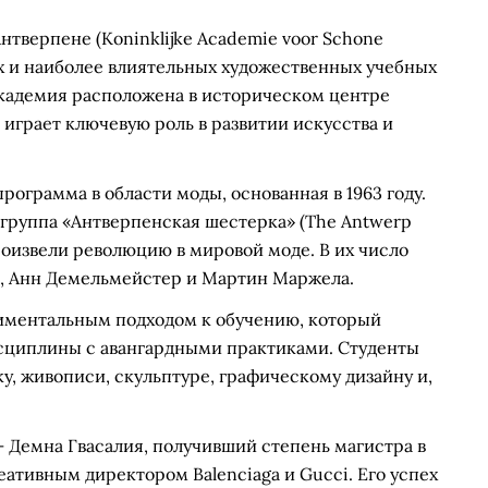
нтверпене (Koninklijke Academie voor Schone
х и наиболее влиятельных художественных учебных
 академия расположена в историческом центре
 играет ключевую роль в развитии искусства и
ограмма в области моды, основанная в 1963 году.
группа «Антверпенская шестерка» (The Antwerp
роизвели революцию в мировой моде. В их число
ен, Анн Демельмейстер и Мартин Маржела.
иментальным подходом к обучению, который
сциплины с авангардными практиками. Студенты
у, живописи, скульптуре, графическому дизайну и,
Демна Гвасалия, получивший степень магистра в
еативным директором Balenciaga и Gucci. Его успех