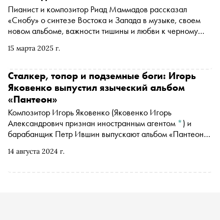
Пианист и композитор Риад Маммадов рассказал
«Снобу» о синтезе Востока и Запада в музыке, своем
новом альбоме, важности тишины и любви к черному
чаю с гвоздикой
15 марта 2025 г.
Сталкер, топор и подземные боги: Игорь
Яковенкo выпустил языческий альбом
«Пантеон»
Композитор
Игорь Яковенко
(Яковенко Игорь
Александрович признан иностранным агентом
*
)
и
барабанщик Петр Ившин выпускают альбом «Пантеон»
на лейбле FANCYMUSIC — это уже восьмой их
14 августа 2024 г.
совместный проект. В альбоме, посвященном мифологии
древних славян, смешиваются джаз, электроника и
академический минимализм. Яковенко отвечает за
мелодику, а Ившин — за ритмы. Обложку и иллюстрации
к альбому создал художник Нестор Энгельке, который в
своей технике «деревописи» вырубает рисунки топором