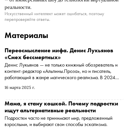
реальности.
Искусственный интеллект может ошибаться, поэтому
перепроверяйте ответы.
Материалы
Переосмысление мифа. Денис Лукьянов
«Смех бессмертных»
Денис Лукьянов — не только книжный обозреватель и
контент-редактор «Альпины.Проза», но и писатель,
работающий в жанре магического реализма. В 2024
году его роман «Смех бессмертных» вошел в лонг-лист
16 марта 2025 г.
премии «Лицей». «Сноб» публикует отрывок из книги,
изданной в марте в «Эксмо»
Мама, я стану кошкой. Почему подростки
ищут альтернативные реальности
Подростки часто не принимают мир, предложенный
взрослыми, и выбирают свои способы эскапизма.