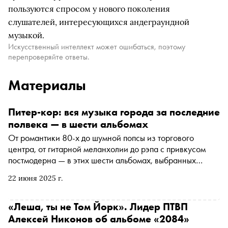
пользуются спросом у нового поколения
слушателей, интересующихся андеграундной
музыкой.
Искусственный интеллект может ошибаться, поэтому
перепроверяйте ответы.
Материалы
Питер-кор: вся музыка города за последние
полвека — в шести альбомах
От романтики 80-х до шумной попсы из торгового
центра, от гитарной меланхолии до рэпа с привкусом
постмодерна — в этих шести альбомах, выбранных
редакцией журнала «Сноб», зафиксированы
22 июня 2025 г.
настроения, парадоксы и мечты города, которому даже
летом идут холод и облака
«Леша, ты не Том Йорк». Лидер ПТВП
Алексей Никонов об альбоме «2084»