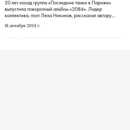
20 лет назад группа «Последние танки в Париже»
выпустила поворотный альбом «2084». Лидер
коллектива, поэт Леха Никонов, рассказал автору
«Сноба» Егору Спесивцеву историю создания культовой
18 декабря 2024 г.
пластинки — от начала и до конца