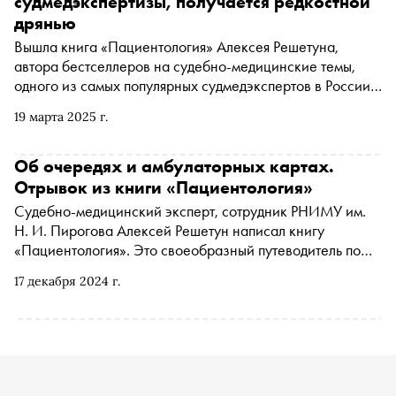
судмедэкспертизы, получается редкостной
дрянью
Вышла книга «Пациентология» Алексея Решетуна,
автора бестселлеров на судебно-медицинские темы,
одного из самых популярных судмедэкспертов в России.
Однако в новой работе он пишет не об увлекательных
19 марта 2025 г.
вскрытиях и забавных случаях из практики
судмедэкспертов, а об отношениях врачей и пациентов.
В интервью «Снобу» Решетун рассказал о том, что его
Об очередях и амбулаторных картах.
сподвигло посвятить этой теме целую книгу, почему
Отрывок из книги «Пациентология»
судмедэксперты в сериалах выглядят фриками и зачем
Судебно-медицинский эксперт, сотрудник РНИМУ им.
врачу грамотно говорить на русском языке
Н. И. Пирогова Алексей Решетун написал книгу
«Пациентология». Это своеобразный путеводитель по
тому, как могут складываться отношения между
17 декабря 2024 г.
пациентом и врачом. Автор с юмором рассказывает о
своём опыте взаимодействия с самыми разными людьми
и выводит на страницах книги типологию пациентов. С
разрешения издательства «Альпина Паблишер» портал
«Сноб» публикует отрывок