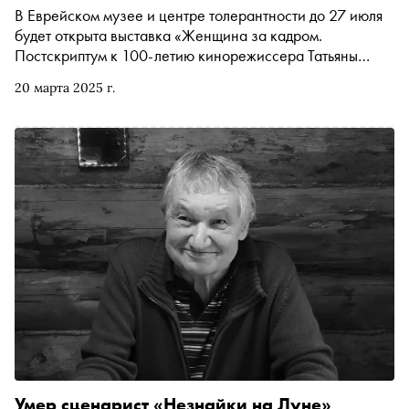
В Еврейском музее и центре толерантности до 27 июля
будет открыта выставка «Женщина за кадром.
Постскриптум к 100-летию кинорежиссера Татьяны
Лиозновой». Экспозиция рассказывает об истории
20 марта 2025 г.
отечественного кинематографа с точки зрения женщин,
работавших и продолжающих работать в киноиндустрии
Умер сценарист «Незнайки на Луне»