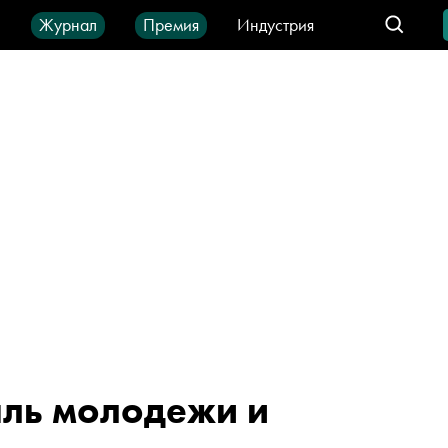
ы
Журнал
Премия
Индустрия
део
Город
IT-продукты
аль молодежи и