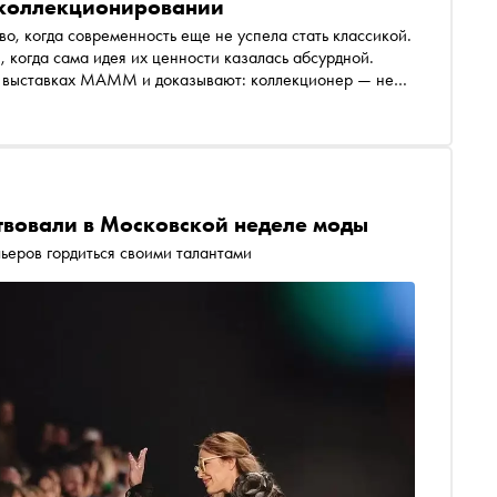
 коллекционировании
о, когда современность еще не успела стать классикой.
 когда сама идея их ценности казалась абсурдной.
на выставках МАММ и доказывают: коллекционер — не
епридумать историю искусства, пока другие этого еще не
твовали в Московской неделе моды
ьеров гордиться своими талантами