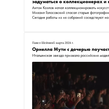
задуматься о коллекционерах и
Антон Козлов начал коллекционировать искусств
Михаил Голосовский спасал старые фотографии,
Сегодня работы из их собраний соседствуют 
просто собиратель, а визионер, способный пер
заметили
Павел Шейнин
5 марта 2024 г.
Орнелла Мути с дочерью поучас
Итальянская звезда призвала российских модел